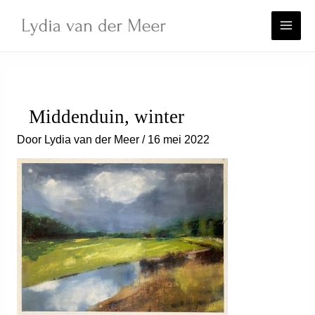
Ga
naar
de
inhoud
Middenduin, winter
Door
Lydia van der Meer
/
16 mei 2022