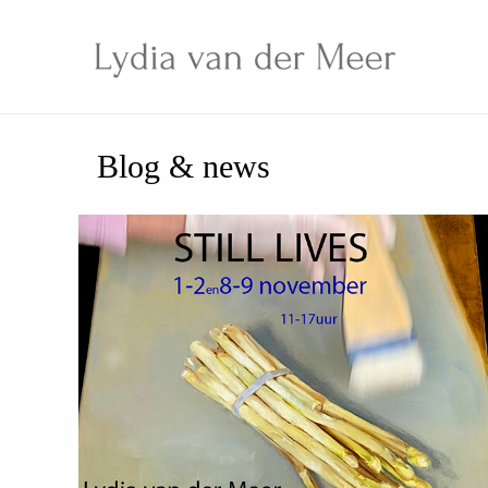
Ga
naar
de
inhoud
Blog & news