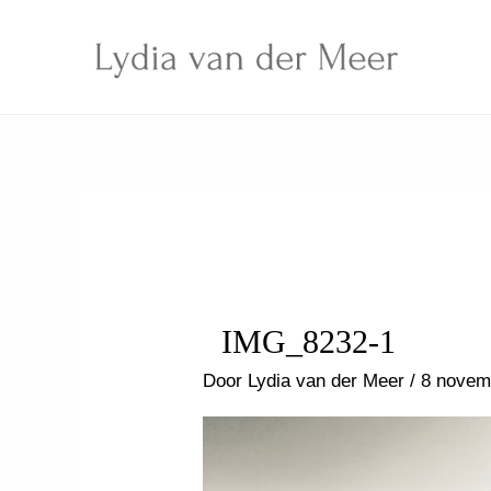
Ga
naar
de
inhoud
IMG_8232-1
Door
Lydia van der Meer
/
8 novem