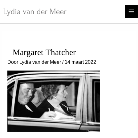
Ga
naar
de
inhoud
Margaret Thatcher
Door
Lydia van der Meer
/
14 maart 2022